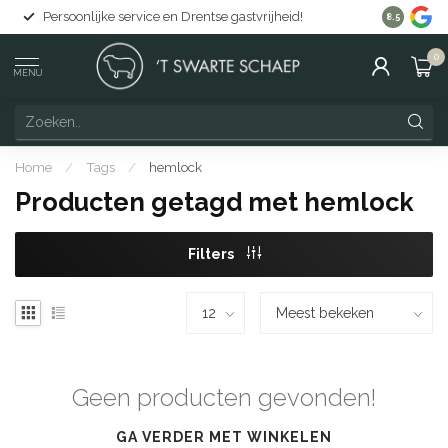
Persoonlijke service en Drentse gastvrijheid!
Gratis lev
8.5
0
MENU
Home
/
Tags
/
hemlock
Producten getagd met hemlock
Filters
Geen producten gevonden!
GA VERDER MET WINKELEN