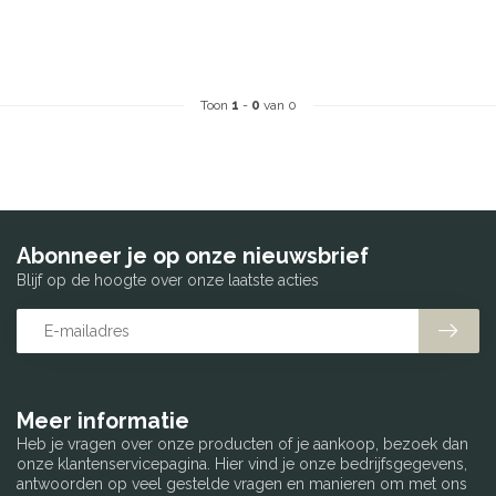
Toon
1
-
0
van 0
Abonneer je op onze nieuwsbrief
Blijf op de hoogte over onze laatste acties
Meer informatie
Heb je vragen over onze producten of je aankoop, bezoek dan
onze klantenservicepagina. Hier vind je onze bedrijfsgegevens,
antwoorden op veel gestelde vragen en manieren om met ons