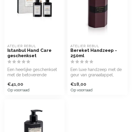
ATELIER REBUL
ATELIER REBUL
Istanbul Hand Care
Bereket Handzeep -
geschenkset
250ml
Een heerlijke geschenkset
Een luxe handzeep met de
met de betoverende
geur van granaatappel,
Istanbul-geur. Perfect voor
citroen en kaneel aangevuld
€41,00
€18,00
als je ...
subt...
Op voorraad
Op voorraad