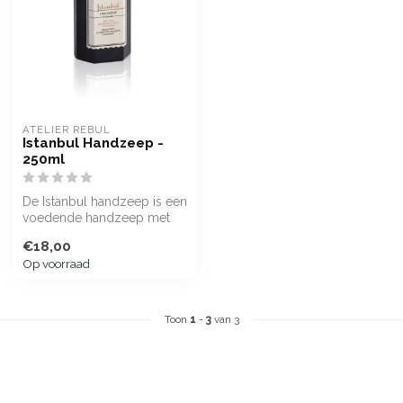
ATELIER REBUL
Istanbul Handzeep -
250ml
De Istanbul handzeep is een
voedende handzeep met
de geur van bergamot,
€18,00
kaneel, ...
Op voorraad
Toon
1
-
3
van 3