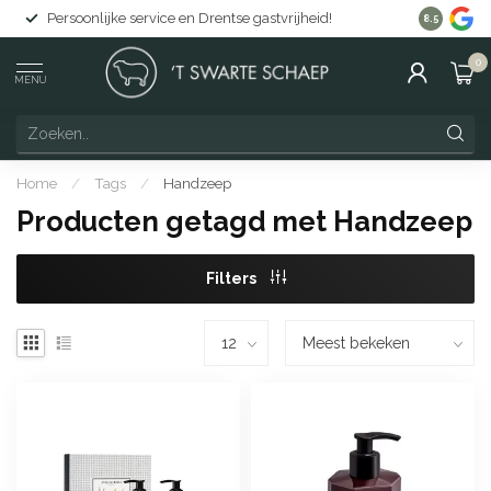
Persoonlijke service en Drentse gastvrijheid!
Gratis lev
8.5
0
MENU
Home
/
Tags
/
Handzeep
Producten getagd met Handzeep
Filters