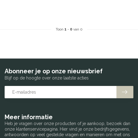
Toon
1
-
0
van 0
Abonneer je op onze nieuwsbrief
Blijf op de hoogte over onze laatste acties
Meer informatie
Heb je vragen over onze producten of je aankoop, bezoek dan
onze klantenservicepagina. Hier vind je onze bedrijfsgegevens,
antwoorden op veel gestelde vragen en manieren om met ons