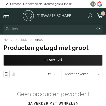
Persoonlijke service en Drentse gastvrijheid!
Gratis lev
8.5
0
MENU
Home
/
Tags
/
groot
Producten getagd met groot
Filters
Geen producten gevonden!
GA VERDER MET WINKELEN