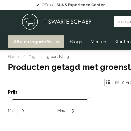
Officieel
SUNS Experience Center
Alle categorieën
Blogs
Merken
Klanten
Home
/
Tags
/
groenstyling
Producten getagd met groenst
0
Pr
Prijs
Min
Max