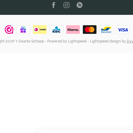
ht 2026 't Swarte Schaep
- Powered by
Lightspeed
-
Lightspeed design
by
Dyv