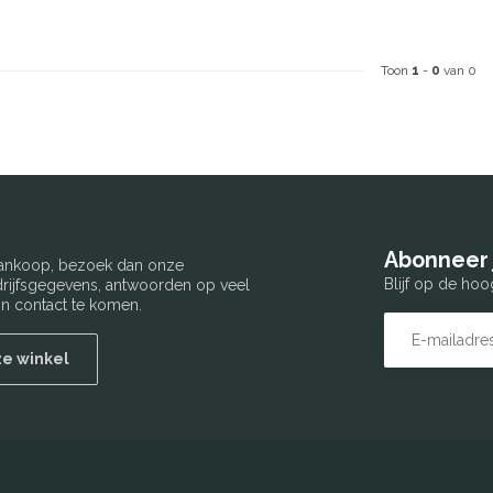
Toon
1
-
0
van 0
Abonneer 
 aankoop, bezoek dan onze
Blijf op de hoo
edrijfsgegevens, antwoorden op veel
n contact te komen.
ze winkel