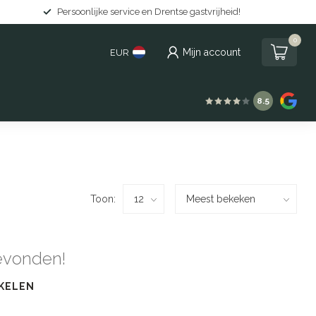
Persoonlijke service en Drentse gastvrijheid!
0
Mijn account
EUR
8.5
Toon:
evonden!
KELEN