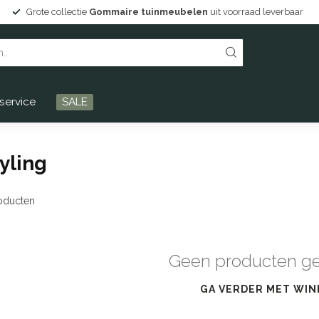
Grote collectie
Gommaire tuinmeubelen
uit voorraad leverbaar
service
SALE
yling
oducten
Geen producten g
GA VERDER MET WIN