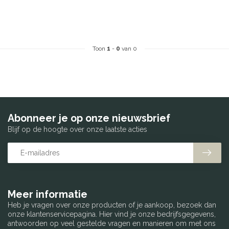
Toon
1
-
0
van 0
Abonneer je op onze nieuwsbrief
Blijf op de hoogte over onze laatste acties
Meer informatie
Heb je vragen over onze producten of je aankoop, bezoek dan
onze klantenservicepagina. Hier vind je onze bedrijfsgegevens,
antwoorden op veel gestelde vragen en manieren om met ons