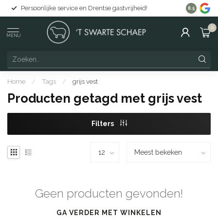
Persoonlijke service en Drentse gastvrijheid!
Gratis lev
8.5
0
MENU
Home
/
Tags
/
grijs vest
Producten getagd met grijs vest
Filters
Geen producten gevonden!
GA VERDER MET WINKELEN