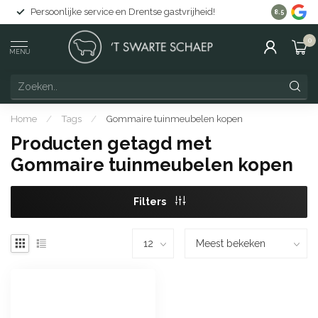
Persoonlijke service en Drentse gastvrijheid!
Gratis lev
8.5
0
MENU
Home
/
Tags
/
Gommaire tuinmeubelen kopen
Producten getagd met
Gommaire tuinmeubelen kopen
Filters