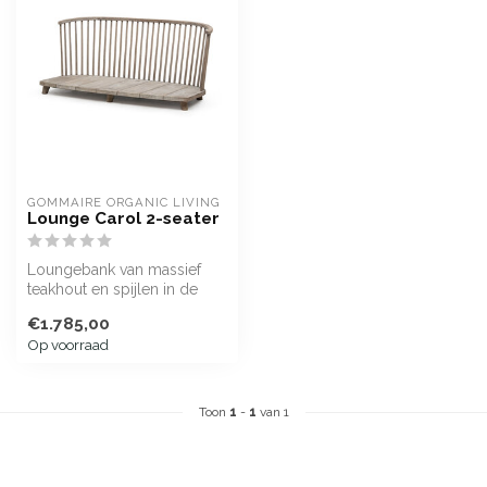
GOMMAIRE ORGANIC LIVING
Lounge Carol 2-seater
Loungebank van massief
teakhout en spijlen in de
rug, afgewerkt met de
€1.785,00
kenmerken...
Op voorraad
Toon
1
-
1
van 1