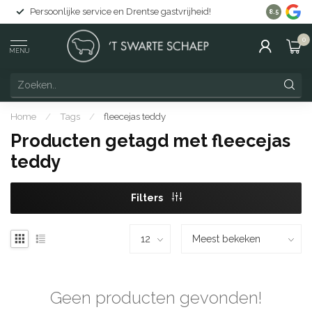
Persoonlijke service en Drentse gastvrijheid!
Gratis lev
8.5
0
MENU
Home
/
Tags
/
fleecejas teddy
Producten getagd met fleecejas
teddy
Filters
Geen producten gevonden!