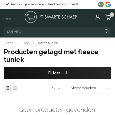
Persoonlijke service en Drentse gastvrijheid!
Gratis lev
8.5
0
MENU
Home
/
Tags
/
fleece tuniek
Producten getagd met fleece
tuniek
Filters
Geen producten gevonden!