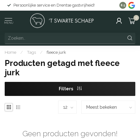
Persoonlijke service en Drentse gastvrijheid!
Gratis lev
8.5
0
MENU
Home
/
Tags
/
fleece jurk
Producten getagd met fleece
jurk
Filters
Geen producten gevonden!