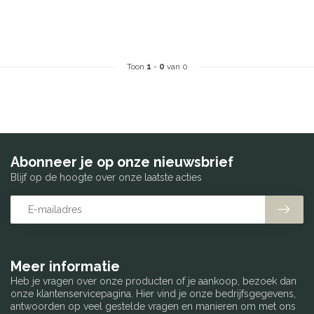
Toon
1
-
0
van 0
Abonneer je op onze nieuwsbrief
Blijf op de hoogte over onze laatste acties
Meer informatie
Heb je vragen over onze producten of je aankoop, bezoek dan
onze klantenservicepagina. Hier vind je onze bedrijfsgegevens,
antwoorden op veel gestelde vragen en manieren om met ons