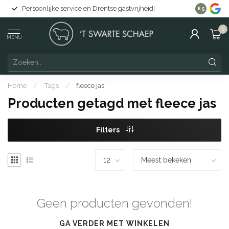
Persoonlijke service en Drentse gastvrijheid!
Gratis lev
8.5
0
MENU
Home
/
Tags
/
fleece jas
Producten getagd met fleece jas
Filters
Geen producten gevonden!
GA VERDER MET WINKELEN