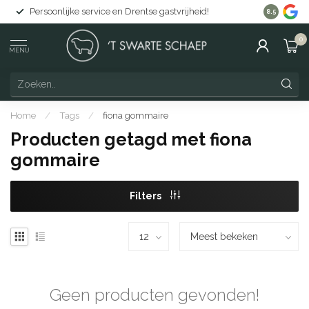
Persoonlijke service en Drentse gastvrijheid!
Gratis lev
8.5
0
MENU
Home
/
Tags
/
fiona gommaire
Producten getagd met fiona
gommaire
Filters
Geen producten gevonden!