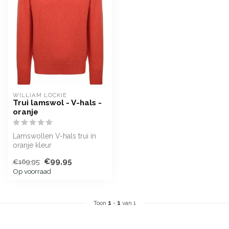
WILLIAM LOCKIE
Trui lamswol - V-hals -
oranje
Lamswollen V-hals trui in
oranje kleur
€99,95
€169,95
Op voorraad
Toon
1
-
1
van 1