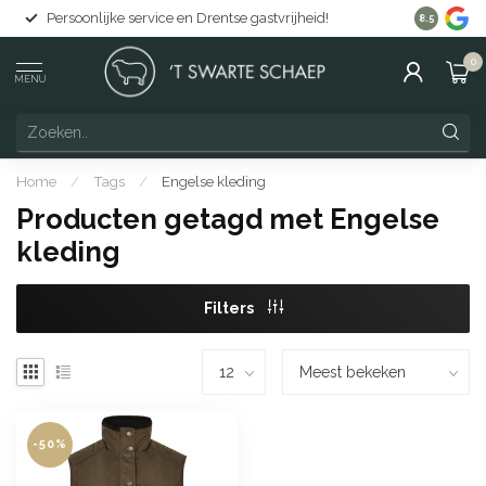
Persoonlijke service en Drentse gastvrijheid!
Gratis lev
8.5
0
MENU
Home
/
Tags
/
Engelse kleding
Producten getagd met Engelse
kleding
Filters
-50%