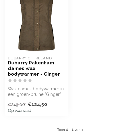
DUBARRY OF IRELAND
Dubarry Pakenham
dames wax
bodywarmer - Ginger
Wax dames bodywarmer in
een groen-bruine "Ginger"
kleur
€124,50
€249,00
Op voorraad
Toon
1
-
1
van 1