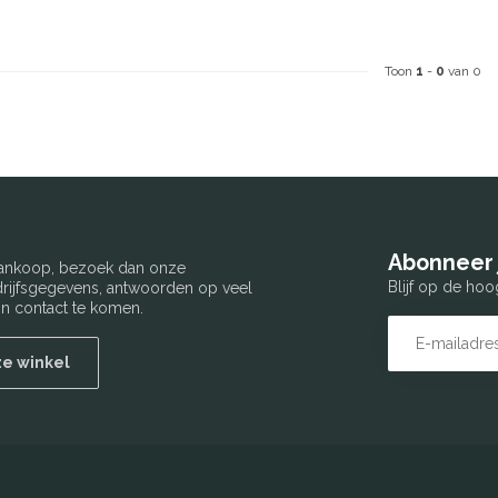
Toon
1
-
0
van 0
Abonneer 
 aankoop, bezoek dan onze
Blijf op de hoo
edrijfsgegevens, antwoorden op veel
n contact te komen.
ze winkel