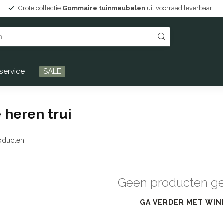
Grote collectie
Gommaire tuinmeubelen
uit voorraad leverbaar
service
SALE
heren trui
oducten
Geen producten g
GA VERDER MET WIN