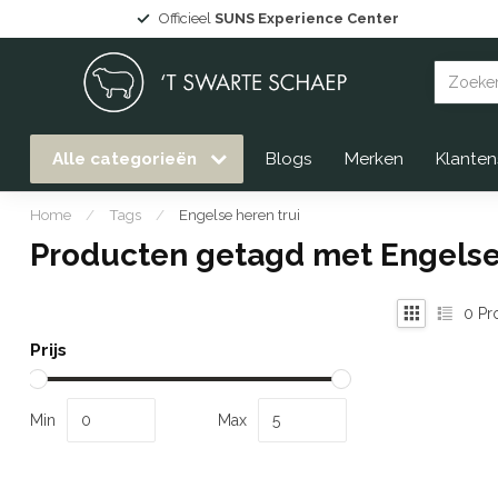
Officieel
SUNS Experience Center
Alle categorieën
Blogs
Merken
Klanten
Home
/
Tags
/
Engelse heren trui
Producten getagd met Engelse 
0
Pr
Prijs
Min
Max