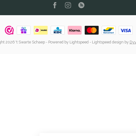
ht 2026 't Swarte Schaep
- Powered by
Lightspeed
-
Lightspeed design
by
Dyv