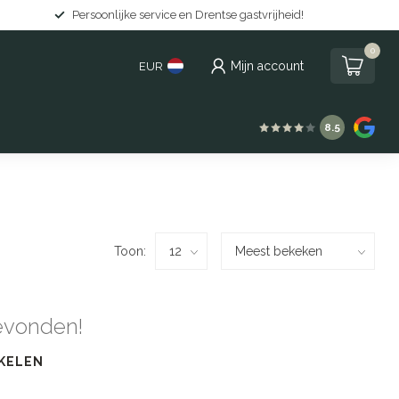
Persoonlijke service en Drentse gastvrijheid!
0
Mijn account
EUR
8.5
Toon:
evonden!
KELEN