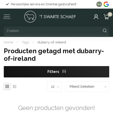
Persoonlijke service en Drentse gastvrijheid!
Gratis lev
8.5
0
MENU
Home
/
Tags
/
dubarry-of-ireland
Producten getagd met dubarry-
of-ireland
Filters
Geen producten gevonden!