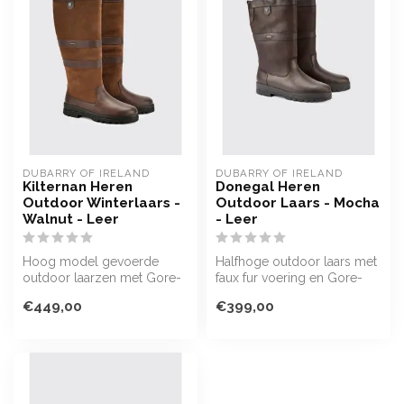
DUBARRY OF IRELAND
DUBARRY OF IRELAND
Kilternan Heren
Donegal Heren
Outdoor Winterlaars -
Outdoor Laars - Mocha
Walnut - Leer
- Leer
Hoog model gevoerde
Halfhoge outdoor laars met
outdoor laarzen met Gore-
faux fur voering en Gore-
Tex® en Primaloft®-isolatie:
Tex®. Waterdicht, warm en
€449,00
€399,00
perfec...
st...