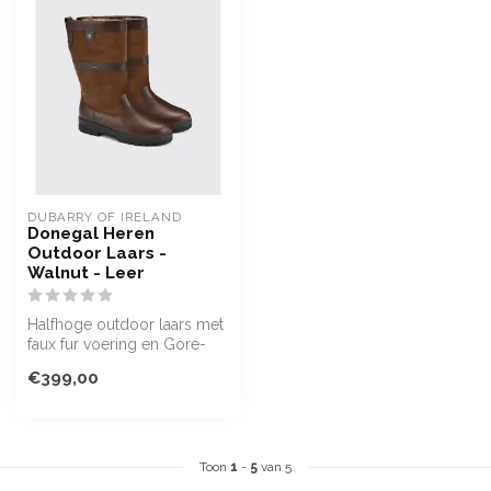
DUBARRY OF IRELAND
Donegal Heren
Outdoor Laars -
Walnut - Leer
Halfhoge outdoor laars met
faux fur voering en Gore-
Tex®. Waterdicht, warm en
€399,00
st...
Toon
1
-
5
van 5