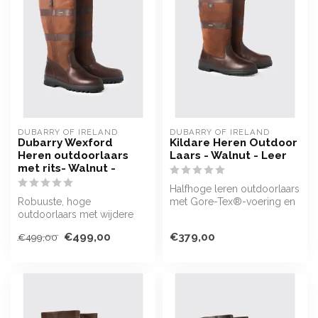
DUBARRY OF IRELAND
DUBARRY OF IRELAND
Dubarry Wexford
Kildare Heren Outdoor
Heren outdoorlaars
Laars - Walnut - Leer
met rits- Walnut -
Halfhoge leren outdoorlaars
Robuuste, hoge
met Gore-Tex®-voering en
outdoorlaars met wijdere
snel drogend leer.
schacht en rits. Functioneel
Waterdic...
€499,00
€379,00
€499,00
en stijlvol...