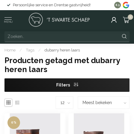
Persoonlijke service en Drentse gastvrijheid!
Gratis lev
8.5
0
MENU
Home
/
Tags
/
dubarry heren laars
Producten getagd met dubarry
heren laars
Filters
0%