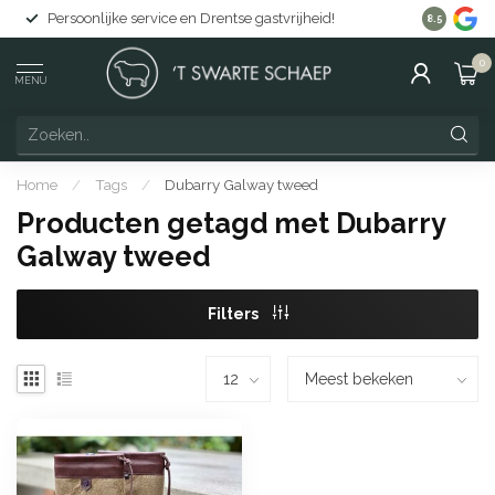
Persoonlijke service en Drentse gastvrijheid!
Gratis lev
8.5
0
MENU
Home
/
Tags
/
Dubarry Galway tweed
Producten getagd met Dubarry
Galway tweed
Filters