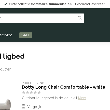
Grote collectie
Gommaire tuinmeubelen
uit voorraad leverbaar
service
SALE
 ligbed
ducten
ROOLF-LIVING
Dotty Long Chair Comfortable - white
Outdoor loungebed in de kleur wit
Meer
Vergelijk