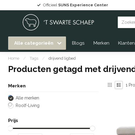
Officieel
SUNS Experience Center
Alle categorieën
Blogs
Merken
Klanten
Home
/
Tags
/
drijvend ligbed
Producten getagd met drijvend
1
Pro
Merken
Alle merken
Roolf-Living
Prijs