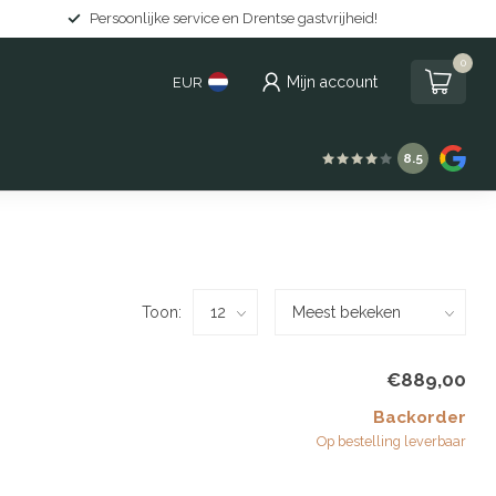
Persoonlijke service en Drentse gastvrijheid!
0
Mijn account
EUR
8.5
Toon:
€889,00
Backorder
Op bestelling leverbaar