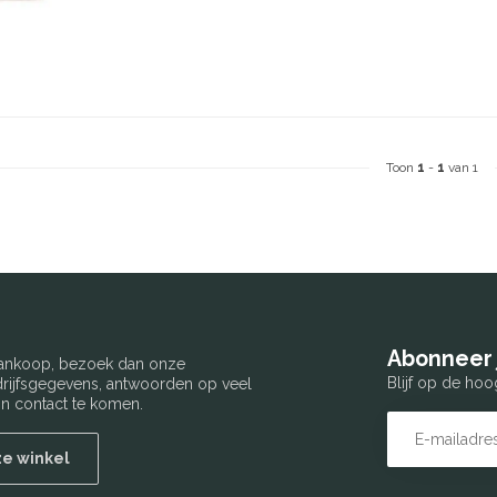
Toon
1
-
1
van 1
Abonneer 
 aankoop, bezoek dan onze
Blijf op de hoo
edrijfsgegevens, antwoorden op veel
n contact te komen.
ze winkel