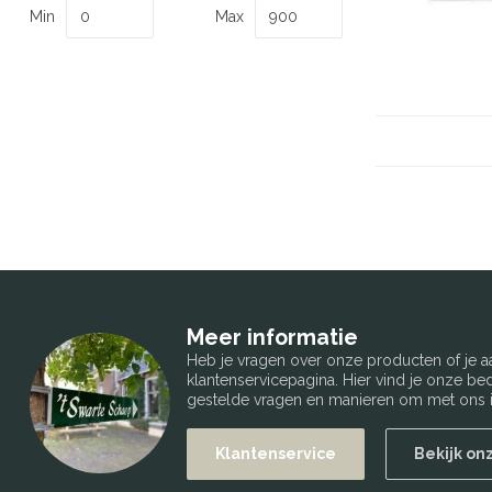
Min
Max
Meer informatie
Heb je vragen over onze producten of je
klantenservicepagina. Hier vind je onze b
gestelde vragen en manieren om met ons i
Klantenservice
Bekijk on