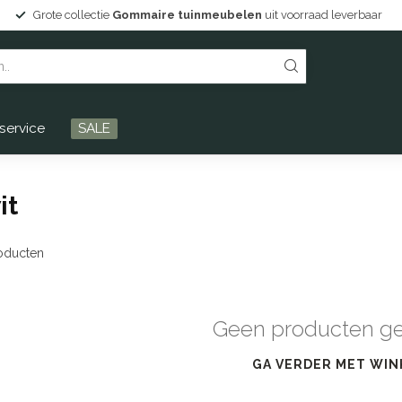
Grote collectie
Gommaire tuinmeubelen
uit voorraad leverbaar
service
SALE
it
oducten
Geen producten g
GA VERDER MET WIN