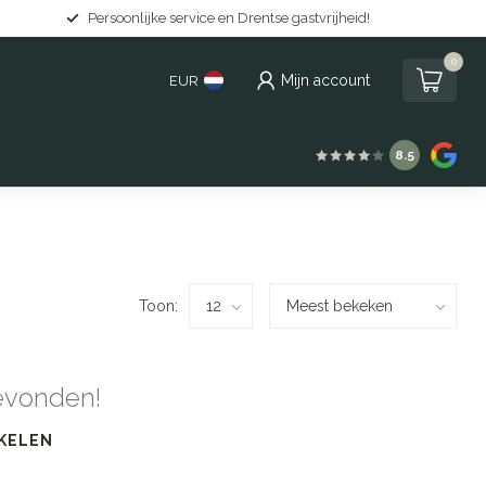
Persoonlijke service en Drentse gastvrijheid!
0
Mijn account
EUR
8.5
Toon:
evonden!
KELEN