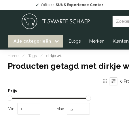
Officieel
SUNS Experience Center
Alle categorieën
Blogs
Merken
Klanten
Home
/
Tags
/
dirkje wit
Producten getagd met dirkje w
0
Pr
Prijs
Min
Max