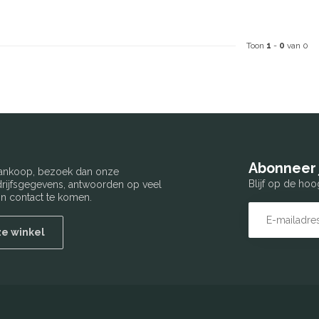
Toon
1
-
0
van 0
Abonneer 
 aankoop, bezoek dan onze
Blijf op de hoo
edrijfsgegevens, antwoorden op veel
n contact te komen.
ze winkel