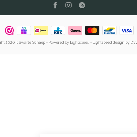
ht 2026 't Swarte Schaep
- Powered by
Lightspeed
-
Lightspeed design
by
Dyv