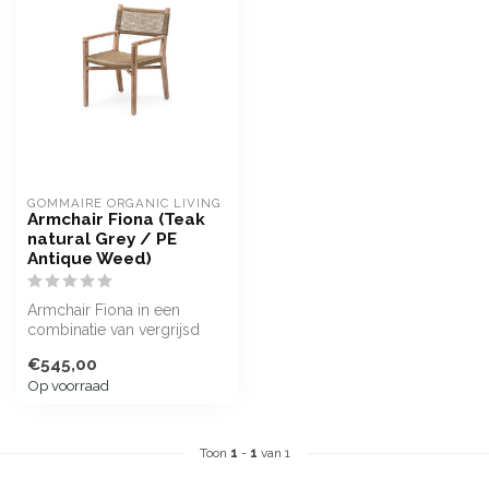
GOMMAIRE ORGANIC LIVING
Armchair Fiona (Teak
natural Grey / PE
Antique Weed)
Armchair Fiona in een
combinatie van vergrijsd
teakhout en PE Wicker
€545,00
Antique Wee...
Op voorraad
Toon
1
-
1
van 1