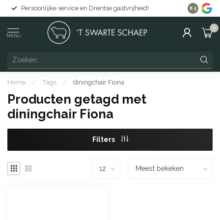
Persoonlijke service en Drentse gastvrijheid!
Gratis lev
8.5
0
MENU
Home
/
Tags
/
diningchair Fiona
Producten getagd met
diningchair Fiona
Filters