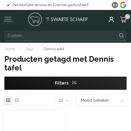
Persoonlijke service en Drentse gastvrijheid!
Gratis lev
8.5
0
MENU
Home
/
Tags
/
Dennis tafel
Producten getagd met Dennis
tafel
Filters