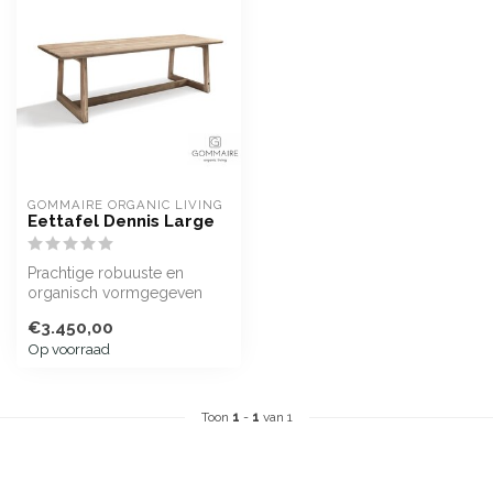
GOMMAIRE ORGANIC LIVING
Eettafel Dennis Large
Prachtige robuuste en
organisch vormgegeven
tafel van reclaimed teak uit
€3.450,00
de Denn...
Op voorraad
Toon
1
-
1
van 1