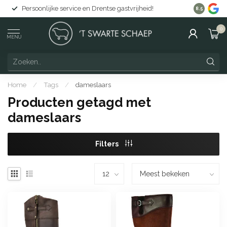
Persoonlijke service en Drentse gastvrijheid!
Gratis lev
8.5
0
MENU
Home
/
Tags
/
dameslaars
Producten getagd met
dameslaars
Filters