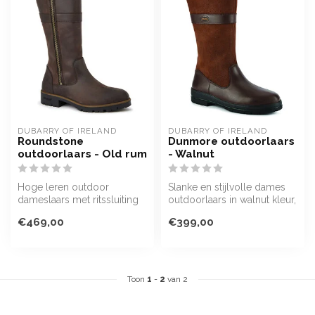
DUBARRY OF IRELAND
DUBARRY OF IRELAND
Roundstone
Dunmore outdoorlaars
outdoorlaars - Old rum
- Walnut
Hoge leren outdoor
Slanke en stijlvolle dames
dameslaars met ritssluiting
outdoorlaars in walnut kleur,
over de gehele lengte.
met verstelbare gespslu...
€469,00
€399,00
Uitgevoerd...
Toon
1
-
2
van 2