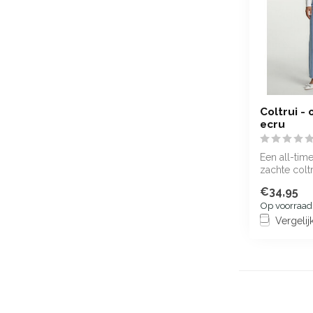
Coltrui - 
ecru
Een all-time
zachte colt
by Daan met
€34,95
Op voorraad
Vergelij