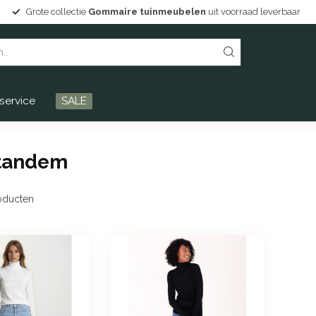
Grote collectie
Gommaire tuinmeubelen
uit voorraad leverbaar
service
SALE
 tandem
oducten