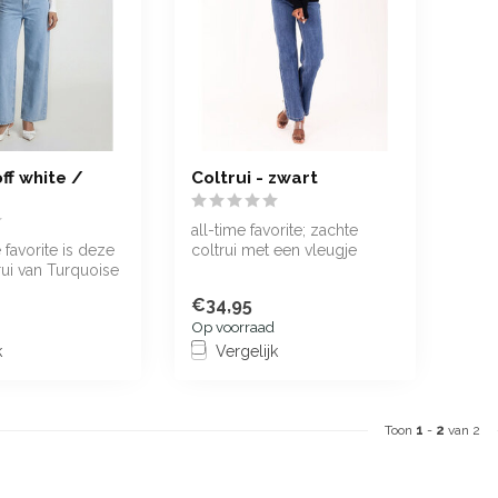
off white /
Coltrui - zwart
all-time favorite; zachte
 favorite is deze
coltrui met een vleugje
rui van Turquoise
cashmere
 een vleug...
€34,95
Op voorraad
k
Vergelijk
Toon
1
-
2
van 2