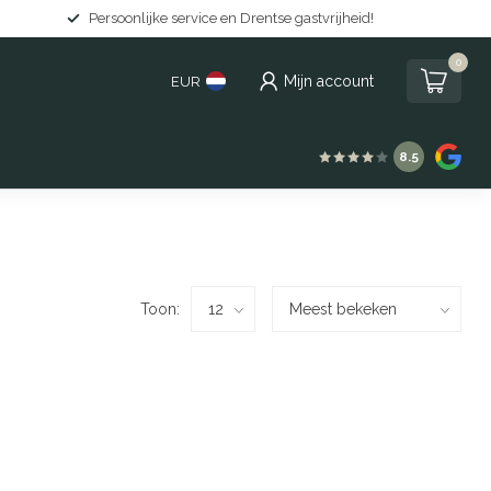
Persoonlijke service en Drentse gastvrijheid!
0
Mijn account
EUR
8.5
Toon: