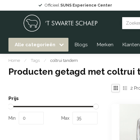
Officieel
SUNS Experience Center
Alle categorieën
Blogs
Merken
Klanten
Home
/
Tags
/
coltrui tandem
Producten getagd met coltrui
2
Pr
Prijs
Min
Max