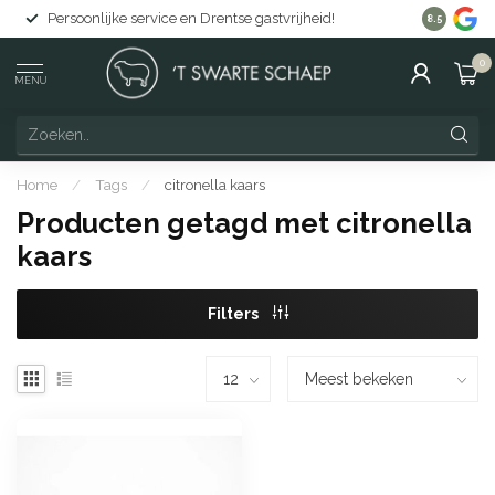
Persoonlijke service en Drentse gastvrijheid!
Gratis lev
8.5
0
MENU
Home
/
Tags
/
citronella kaars
Producten getagd met citronella
kaars
Filters