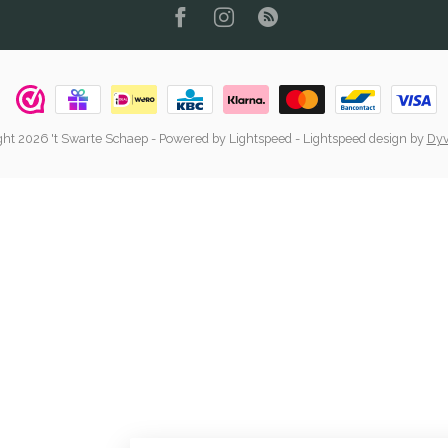
ht 2026 't Swarte Schaep
- Powered by
Lightspeed
-
Lightspeed design
by
Dyv