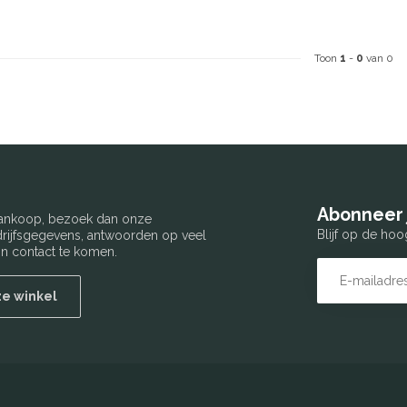
Toon
1
-
0
van 0
Abonneer 
 aankoop, bezoek dan onze
Blijf op de hoo
edrijfsgegevens, antwoorden op veel
n contact te komen.
ze winkel