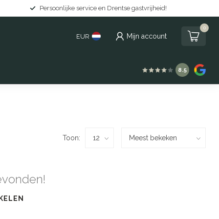
Persoonlijke service en Drentse gastvrijheid!
0
Mijn account
EUR
8.5
Toon:
evonden!
KELEN