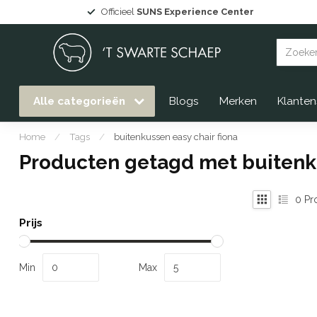
Officieel
SUNS Experience Center
Alle categorieën
Blogs
Merken
Klanten
Home
/
Tags
/
buitenkussen easy chair fiona
Producten getagd met buitenku
0
Pr
Prijs
Min
Max