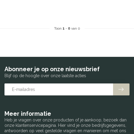
Toon
1
-
0
van 0
Abonneer je op onze nieuwsbrief
Blijf op de hoogte over onze laatste acties
Meer informatie
Heb je vragen over onze producten of je aankoop, bezoek dan
onze klantenservicepagina. Hier vind je onze bedrijfsgegevens,
antwoorden op veel gestelde vragen en manieren om met ons