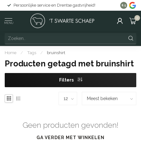
Persoonlijke service en Drentse gastvrijheid!
Gratis lev
8.5
0
MENU
Home
/
Tags
/
bruinshirt
Producten getagd met bruinshirt
Filters
Geen producten gevonden!
GA VERDER MET WINKELEN