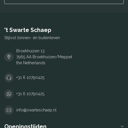
't Swarte Schaep
Stijlvol binnen- én buitenleven
Broekhuizen 13
7965 AA Broekhuizen/Meppel
the Netherlands
+31 6 10790425
+31 6 10790425
info@swarteschaep.nl
Openingstijden