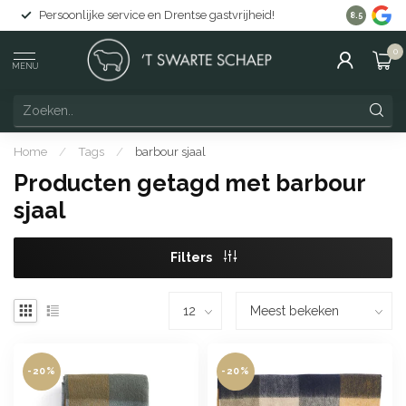
Persoonlijke service en Drentse gastvrijheid!
Gratis lev
8.5
0
MENU
Home
/
Tags
/
barbour sjaal
Producten getagd met barbour
sjaal
Filters
-20%
-20%