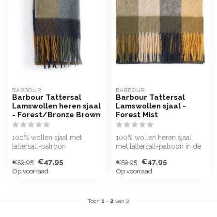
BARBOUR
BARBOUR
Barbour Tattersal
Barbour Tattersal
Lamswollen heren sjaal
Lamswollen sjaal -
- Forest/Bronze Brown
Forest Mist
100% wollen sjaal met
100% wollen heren sjaal
tattersall-patroon
met tattersall-patroon in de
kleur Forest Mist
€47,95
€47,95
€59,95
€59,95
Op voorraad
Op voorraad
Toon
1
-
2
van 2