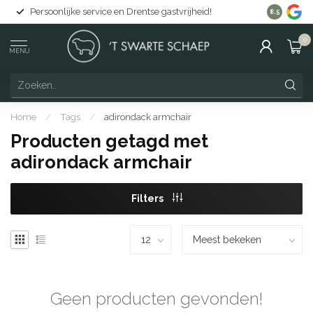
Persoonlijke service en Drentse gastvrijheid!
Gratis lev
8.5
0
MENU
Home
/
Tags
/
adirondack armchair
Producten getagd met
adirondack armchair
Filters
Geen producten gevonden!