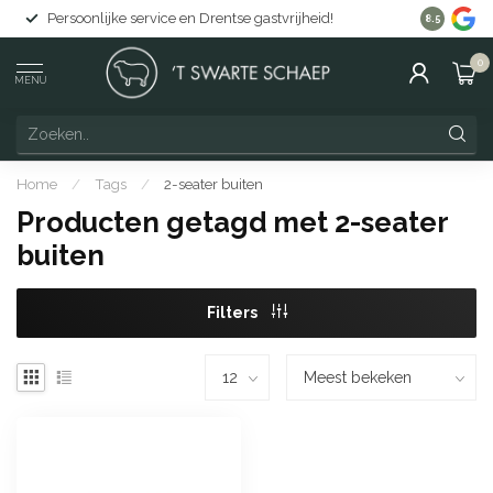
Persoonlijke service en Drentse gastvrijheid!
Gratis lev
8.5
0
MENU
Home
/
Tags
/
2-seater buiten
Producten getagd met 2-seater
buiten
Filters