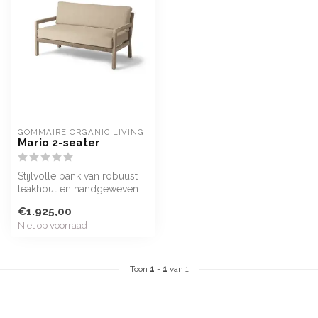
GOMMAIRE ORGANIC LIVING
Mario 2-seater
Stijlvolle bank van robuust
teakhout en handgeweven
touw
€1.925,00
Niet op voorraad
Toon
1
-
1
van 1