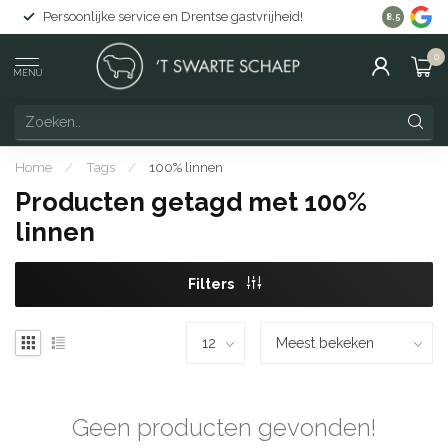
Persoonlijke service en Drentse gastvrijheid!
Gratis lev
8.5
0
MENU
Home
/
Tags
/
100% linnen
Producten getagd met 100%
linnen
Filters
Geen producten gevonden!