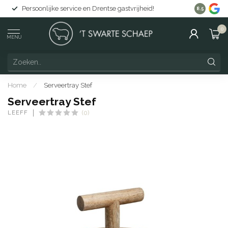
Persoonlijke service en Drentse gastvrijheid!
Gratis lev
8.5
0
MENU
Home
/
Serveertray Stef
Serveertray Stef
LEEFF
(0)