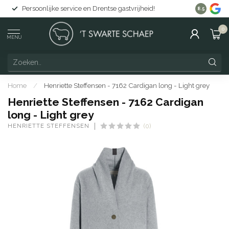
Persoonlijke service en Drentse gastvrijheid!
Gratis lev
8.5
0
MENU
Home
/
Henriette Steffensen - 7162 Cardigan long - Light grey
Henriette Steffensen - 7162 Cardigan
long - Light grey
HENRIETTE STEFFENSEN
(0)