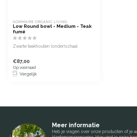
GOMMAIRE ORGANIC LIVING
Low Round bowl - Medium - Teak
fumé
Zwarte teakhouten (onder)schaal
€87,00
Op voorraad
Vergelijk
Meer informatie
Heb je vragen over onze producten of je