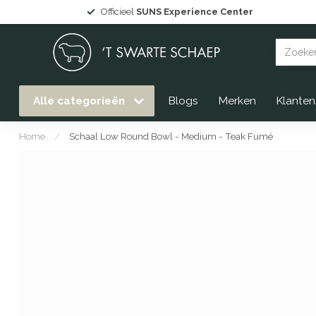
perience Center
Grote collectie
Gommaire tuinme
Alle categorieën
Blogs
Merken
Klanten
Home
/
Schaal Low Round Bowl - Medium - Teak Fumé