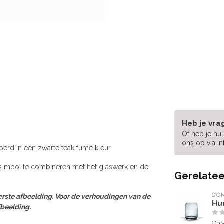
Heb je vra
Of heb je hu
ons op via
i
erd in een zwarte teak fumé kleur.
n is mooi te combineren met het glaswerk en de
Gerelatee
GOM
erste afbeelding. Voor de verhoudingen van de
Hu
fbeelding.
Op 