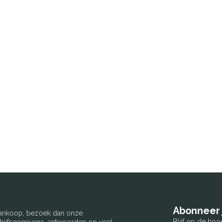
Abonneer 
 aankoop, bezoek dan onze
Blijf op de hoo