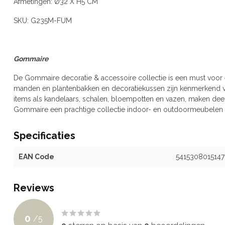
Afmetingen: Ø32 X H5 CM
SKU: G235M-FUM
Gommaire
De Gommaire decoratie & accessoire collectie is een must voor 
manden en plantenbakken en decoratiekussen zijn kenmerkend 
items als kandelaars, schalen, bloempotten en vazen, maken deel 
Gommaire een prachtige collectie indoor- en outdoormeubelen e
Specificaties
EAN Code
5415308015147
Reviews
0
/
5