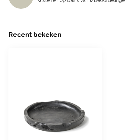
0
sterren op basis van
0
beoordelingen
Recent bekeken