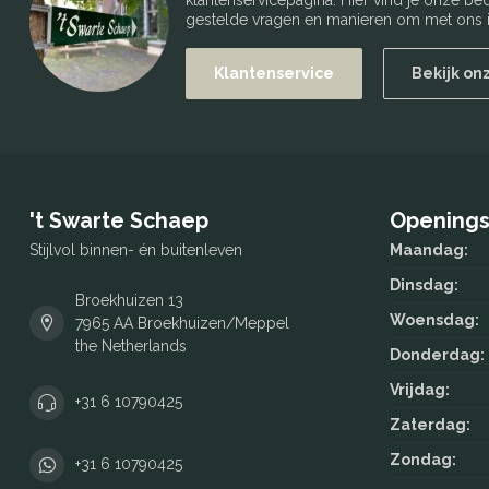
klantenservicepagina. Hier vind je onze b
gestelde vragen en manieren om met ons i
Klantenservice
Bekijk on
't Swarte Schaep
Openings
Stijlvol binnen- én buitenleven
Maandag:
Dinsdag:
Broekhuizen 13
Woensdag:
7965 AA Broekhuizen/Meppel
the Netherlands
Donderdag:
Vrijdag:
+31 6 10790425
Zaterdag:
Zondag:
+31 6 10790425