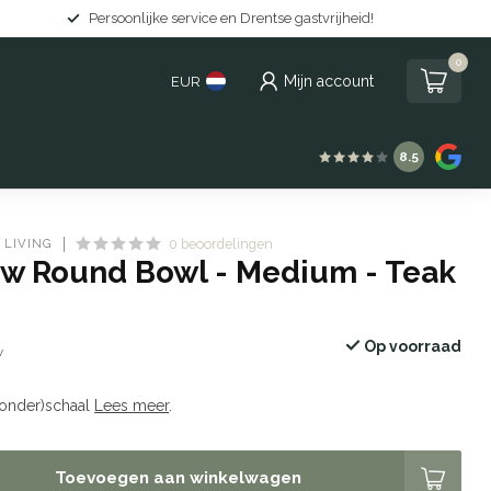
tse gastvrijheid!
Gratis levering in Nederland
0
Mijn account
EUR
8.5
 LIVING
0 beoordelingen
ow Round Bowl - Medium - Teak
Op voorraad
w
(onder)schaal
Lees meer
.
Toevoegen aan winkelwagen