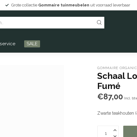
ubelen
uit voorraad leverbaar
Persoonlijke service en Dren
service
SALE
GOMMAIRE ORGANIC
Schaal L
Fumé
€87,00
Incl. bt
Zwarte teakhouten 