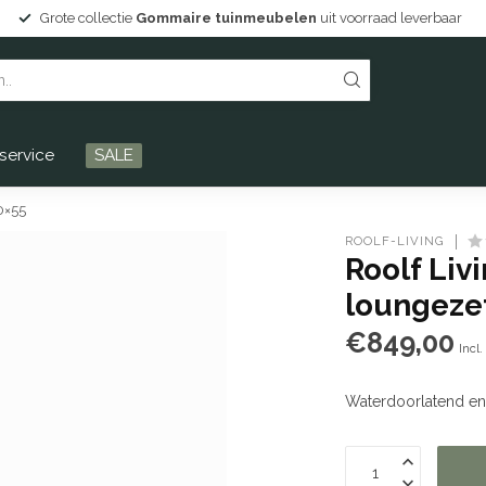
erbaar
Persoonlijke service en Drentse gastvrijheid!
service
SALE
0×55
ROOLF-LIVING
Roolf Liv
loungeze
€849,00
Incl
Waterdoorlatend en