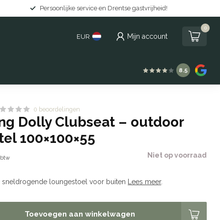
Gratis levering in Nederland vanaf €150
0
Mijn account
EUR
8.5
0 beoordelingen
ing Dolly Clubseat – outdoor
tel 100×100×55
Niet op voorraad
. btw
 sneldrogende loungestoel voor buiten
Lees meer
.
Toevoegen aan winkelwagen