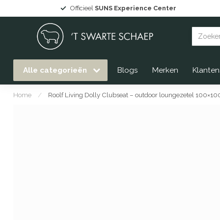
Grote collectie
Gommaire tuinmeubelen
uit voorraad lev
Alle categorieën
Blogs
Merken
Klanten
Home
/
Roolf Living Dolly Clubseat – outdoor loungezetel 100×10