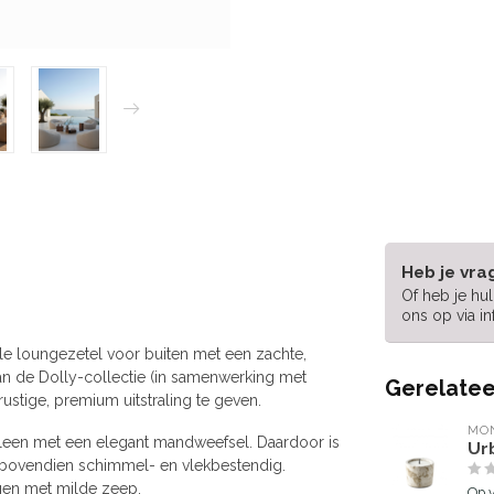
Heb je vra
Of heb je hu
ons op via
i
le loungezetel voor buiten met een zachte,
an de Dolly-collectie (in samenwerking met
Gerelatee
ustige, premium uitstraling te geven.
MO
leen met een elegant mandweefsel. Daardoor is
Ur
 bovendien schimmel- en vlekbestendig.
gen met milde zeep.
Op 