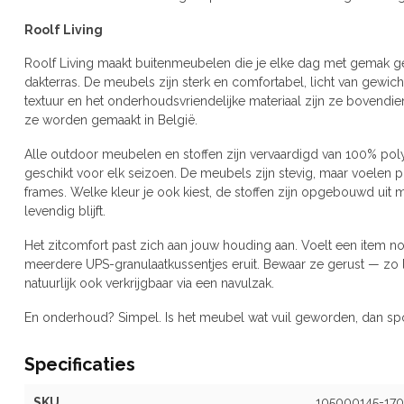
Roolf Living
Roolf Living maakt buitenmeubelen die je elke dag met gemak geb
dakterras. De meubels zijn sterk en comfortabel, licht van gewich
textuur en het onderhoudsvriendelijke materiaal zijn ze bovendi
ze worden gemaakt in België.
Alle outdoor meubelen en stoffen zijn vervaardigd van 100% po
geschikt voor elk seizoen. De meubels zijn stevig, maar voelen p
frames. Welke kleur je ook kiest, de stoffen zijn opgebouwd uit m
levendig blijft.
Het zitcomfort past zich aan jouw houding aan. Voelt een item n
meerdere UPS-granulaatkussentjes eruit. Bewaar ze gerust — zo leg
natuurlijk ook verkrijgbaar via een navulzak.
En onderhoud? Simpel. Is het meubel wat vuil geworden, dan spo
Specificaties
SKU
105000145-170