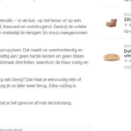
ROO
Zi
ruikt — in de tuin, op het terras of op een
t, kleurvast en sneldrogend. Dankzij de unieke
Op 
en makkelijk te reinigen. En mooi meegenomen:
ROO
lypropyleen. Dat maakt ze weerbestendig en
Dol
cm
rettig aan: geen harde randen en geen stalen
inimaal drie tinten, waardoor de kleur rustig en
Niet
og wat stevig? Dan haal je eenvoudig één of
 je ze later weer terug. Extra vulling is
el je het gewoon af met de tuinslang.
01-115-0110