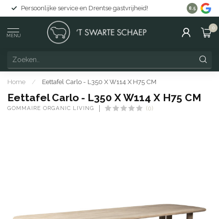
Persoonlijke service en Drentse gastvrijheid!
Gratis lev
8.5
0
MENU
Home
/
Eettafel Carlo - L350 X W114 X H75 CM
Eettafel Carlo - L350 X W114 X H75 CM
GOMMAIRE ORGANIC LIVING
(0)