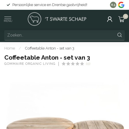
Persoonlijke service en Drentse gastvrijheid!
Gratis lev
8.5
0
MENU
Home
/
Coffeetable Anton - set van 3
Coffeetable Anton - set van 3
GOMMAIRE ORGANIC LIVING
(0)