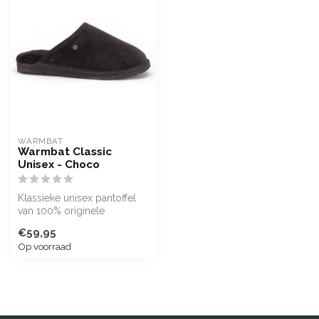
WARMBAT
Warmbat Classic
Unisex - Choco
Klassieke unisex pantoffel
van 100% originele
Australische Merino
€59,95
schapenwol
Op voorraad