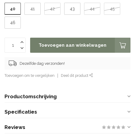
40
41
42
43
44
45
46
Toevoegen aan winkelwagen
Dezelfde dag verzonden!
Toevoegen om te vergelijken
Deel dit product
Productomschrijving
Specificaties
Reviews