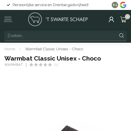
Persoonlijke service en Drentse gastvrijheid!
Gratis lev
8.5
0
MENU
Home
/
Warmbat Classic Unisex - Choco
Warmbat Classic Unisex - Choco
WARMBAT
(0)