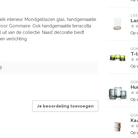
LEE
elk interieur. Mondgeblazen glas, handgemaakte
La
voor Gommaire. Ook handgemaakte terracotta
uit van de collectie. Naast decoratie biedt
Op 
n verlichting.
GOM
T-l
Op 
8
GOM
Hur
Op 
Je beoordeling toevoegen
GOM
Ka
Op 