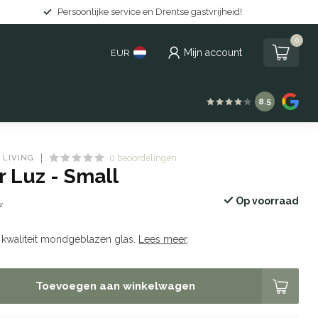
tvrijheid!
Gratis levering in Nederland vanaf
0
Mijn account
EUR
8.5
 LIVING
0 beoordelingen
 Luz - Small
Op voorraad
w
 kwaliteit mondgeblazen glas.
Lees meer
.
Toevoegen aan winkelwagen