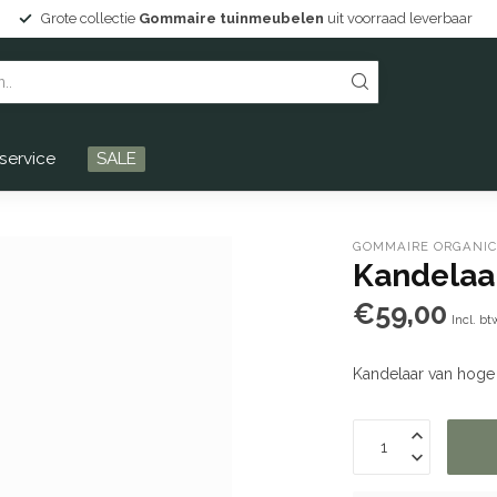
n
uit voorraad leverbaar
Persoonlijke service en Drentse gas
service
SALE
GOMMAIRE ORGANIC
Kandelaar
€59,00
Incl. bt
Kandelaar van hoge