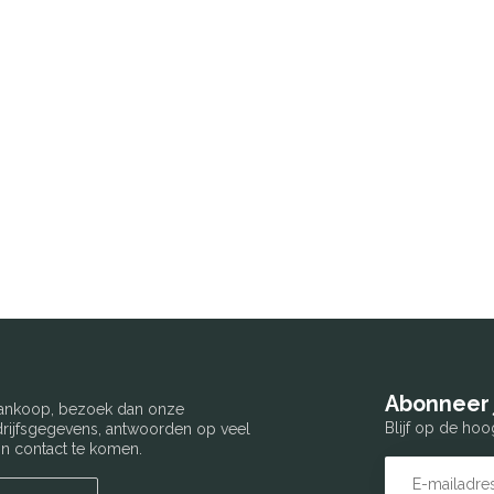
Abonneer 
 aankoop, bezoek dan onze
Blijf op de hoo
edrijfsgegevens, antwoorden op veel
n contact te komen.