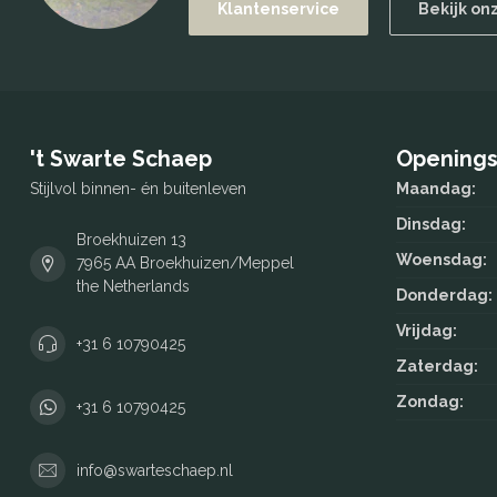
Klantenservice
Bekijk on
't Swarte Schaep
Openings
Stijlvol binnen- én buitenleven
Maandag:
Dinsdag:
Broekhuizen 13
Woensdag:
7965 AA Broekhuizen/Meppel
the Netherlands
Donderdag:
Vrijdag:
+31 6 10790425
Zaterdag:
Zondag:
+31 6 10790425
info@swarteschaep.nl