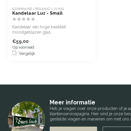
GOMMAIRE ORGANIC LIVING
Kandelaar Luz - Small
Kandelaar van hoge kwaliteit
mondgeblazen glas.
€59,00
Op voorraad
Vergelijk
Meer informatie
Heb je vragen over onze producten of je
klantenservicepagina. Hier vind je onze b
gestelde vragen en manieren om met ons i