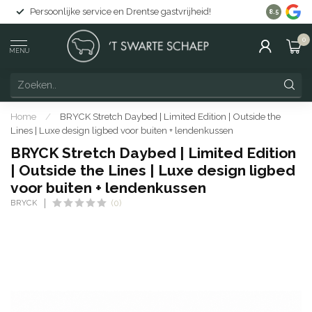
Persoonlijke service en Drentse gastvrijheid!
Gratis lev
8.5
0
MENU
Home
/
BRYCK Stretch Daybed | Limited Edition | Outside the
Lines | Luxe design ligbed voor buiten + lendenkussen
BRYCK Stretch Daybed | Limited Edition
| Outside the Lines | Luxe design ligbed
voor buiten + lendenkussen
BRYCK
(0)