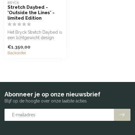
BRYCK
Stretch Daybed -
'Outside the Lines' -
limited Edition
Het Bryck Stretch Daybed is
een lichtgewicht design
ligbed voor buiten dat
€1.350,00
comfo...
Backorder
Abonneer je op onze nieuwsbrief
Blijf op de hoogte over onze laatste acties