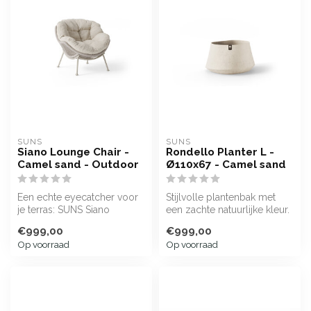
SUNS
SUNS
Siano Lounge Chair -
Rondello Planter L -
Camel sand - Outdoor
Ø110x67 - Camel sand
Een echte eyecatcher voor
Stijlvolle plantenbak met
je terras: SUNS Siano
een zachte natuurlijke kleur.
loungestoel voor buiten
€999,00
€999,00
met alum...
Op voorraad
Op voorraad