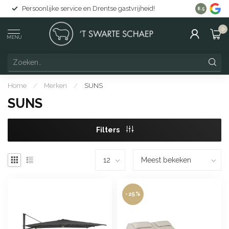
Gratis levering in Nederland vanaf €150
8.5
0
MENU
Home
/
Merken
/
SUNS
SUNS
Filters
-25%