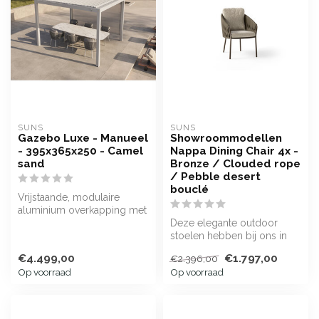
SUNS
SUNS
Gazebo Luxe - Manueel
Showroommodellen
- 395x365x250 - Camel
Nappa Dining Chair 4x -
sand
Bronze / Clouded rope
/ Pebble desert
bouclé
Vrijstaande, modulaire
aluminium overkapping met
luxe uitstraling en
Deze elegante outdoor
uitbreiding...
stoelen hebben bij ons in
de showtuin gestaan.
€4.499,00
€1.797,00
€2.396,00
Op voorraad
Op voorraad