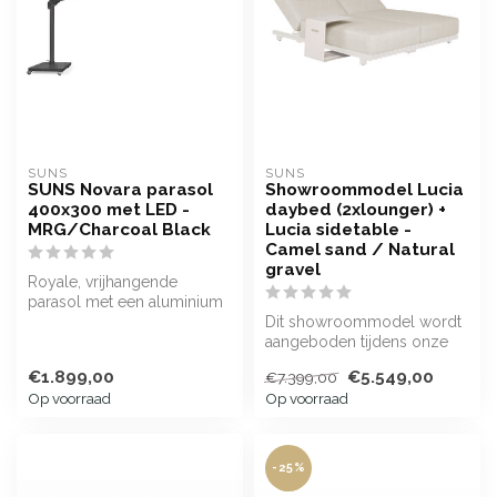
SUNS
SUNS
SUNS Novara parasol
Showroommodel Lucia
400x300 met LED -
daybed (2xlounger) +
MRG/Charcoal Black
Lucia sidetable -
Camel sand / Natural
gravel
Royale, vrijhangende
parasol met een aluminium
frame
Dit showroommodel wordt
aangeboden tijdens onze
showroomsale en
€1.899,00
€5.549,00
€7.399,00
combineert een r...
Op voorraad
Op voorraad
-25%