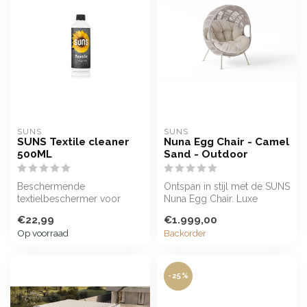
SUNS
SUNS
SUNS Textile cleaner
Nuna Egg Chair - Camel
500ML
Sand - Outdoor
Beschermende
Ontspan in stijl met de SUNS
textielbeschermer voor
Nuna Egg Chair. Luxe
outdoor stoffen
comfort, bouclé kussens en
€22,99
€1.999,00
rop...
Op voorraad
Backorder
-25%