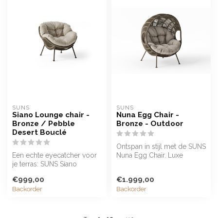
SUNS
SUNS
Siano Lounge chair -
Nuna Egg Chair -
Bronze / Pebble
Bronze - Outdoor
Desert Bouclé
Ontspan in stijl met de SUNS
Een echte eyecatcher voor
Nuna Egg Chair. Luxe
je terras: SUNS Siano
comfort, bouclé kussens en
loungestoel voor buiten
rop...
€999,00
€1.999,00
met alum...
Backorder
Backorder