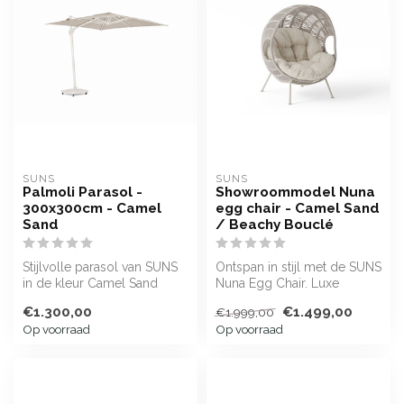
SUNS
SUNS
Palmoli Parasol -
Showroommodel Nuna
300x300cm - Camel
egg chair - Camel Sand
Sand
/ Beachy Bouclé
Stijlvolle parasol van SUNS
Ontspan in stijl met de SUNS
in de kleur Camel Sand
Nuna Egg Chair. Luxe
comfort, bouclé kussens en
€1.300,00
€1.499,00
€1.999,00
rop...
Op voorraad
Op voorraad