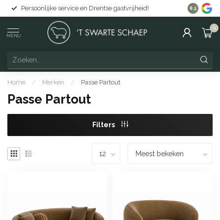
Persoonlijke service en Drentse gastvrijheid!
Gratis lev
8.5
0
MENU
Home
/
Merken
/
Passe Partout
Passe Partout
Filters