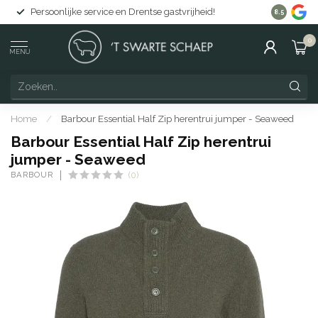
Persoonlijke service en Drentse gastvrijheid!
Gratis lev
8.5
0
MENU
Home
/
Barbour Essential Half Zip herentrui jumper - Seaweed
Barbour Essential Half Zip herentrui
jumper - Seaweed
BARBOUR
(0)