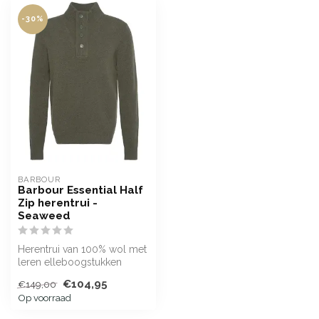
-30%
BARBOUR
Barbour Essential Half
Zip herentrui -
Seaweed
Herentrui van 100% wol met
leren elleboogstukken
€104,95
€149,00
Op voorraad