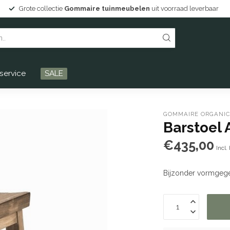
d leverbaar
Persoonlijke service en Drentse gastvrijheid!
service
SALE
GOMMAIRE ORGANIC
Barstoel 
€435,00
Incl.
Bijzonder vormgege