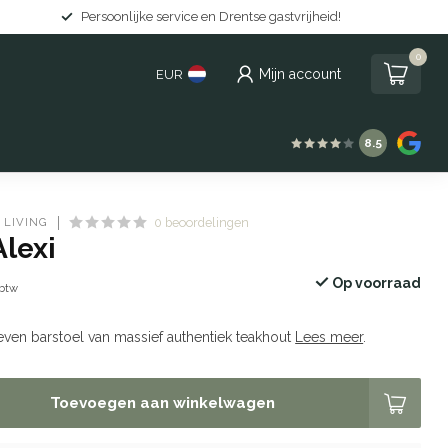
Gratis levering in Nederland vanaf €150
0
Mijn account
EUR
8.5
 LIVING
0 beoordelingen
Alexi
Op voorraad
 btw
ven barstoel van massief authentiek teakhout
Lees meer
.
Toevoegen aan winkelwagen