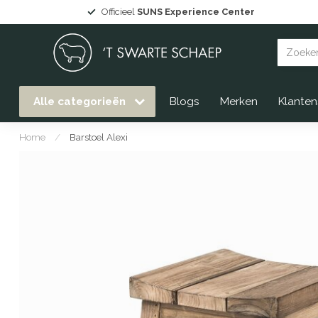
Grote collectie
Gommaire tuinmeubelen
uit voorraa
Alle categorieën
Blogs
Merken
Klanten
Home
/
Barstoel Alexi