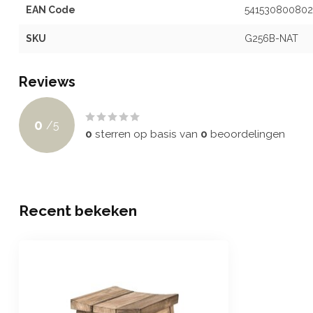
EAN Code
54153080080
SKU
G256B-NAT
Reviews
0
/
5
0
sterren op basis van
0
beoordelingen
Recent bekeken