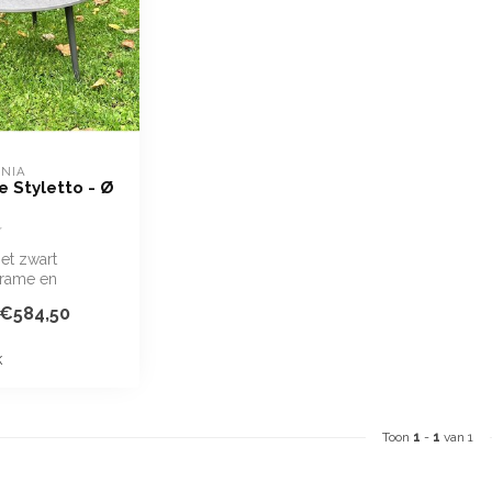
ANIA
e Styletto - Ø
et zwart
frame en
d in grijstint
€584,50
nn...
k
Toon
1
-
1
van 1