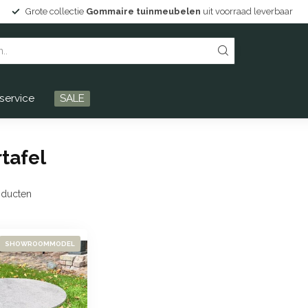
Grote collectie
Gommaire tuinmeubelen
uit voorraad leverbaar
service
SALE
tafel
ducten
SHOWROOMMODEL