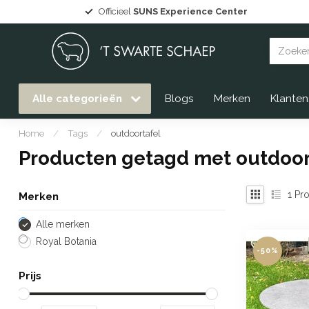
Officieel
SUNS Experience Center
Alle categorieën
Blogs
Merken
Klanten
Home
/
Tags
/
outdoortafel
Producten getagd met outdoor
1
Pro
Merken
Alle merken
Royal Botania
-50%
Prijs