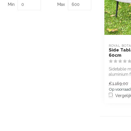
Min
Max
ROYAL BOT
Side Tabl
60cm
Sidetable m
aluminium 
ceramiek bla
€1.169,00
(Terra Marro
Op voorraad
Vergelij