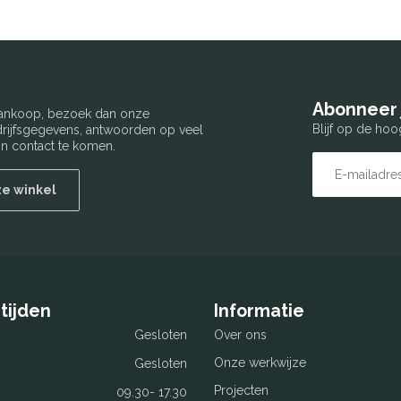
Abonneer 
 aankoop, bezoek dan onze
Blijf op de hoo
edrijfsgegevens, antwoorden op veel
n contact te komen.
ze winkel
tijden
Informatie
Gesloten
Over ons
Onze werkwijze
Gesloten
Projecten
09.30- 17.30