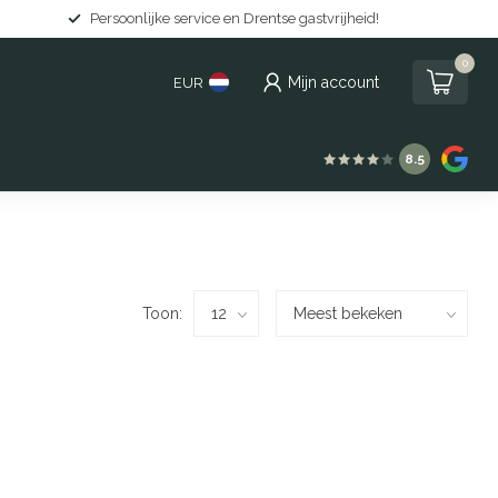
Persoonlijke service en Drentse gastvrijheid!
0
Mijn account
EUR
8.5
Toon: