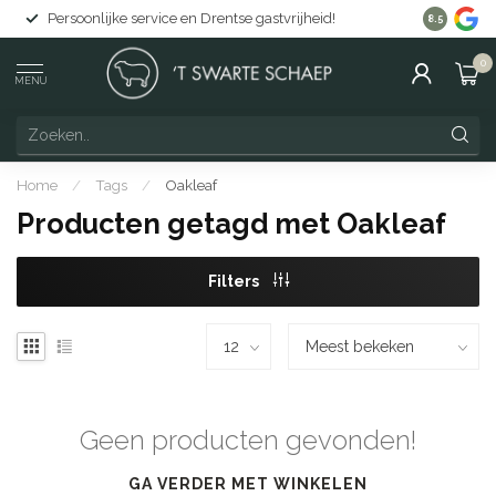
Persoonlijke service en Drentse gastvrijheid!
Gratis lev
8.5
0
MENU
Home
/
Tags
/
Oakleaf
Producten getagd met Oakleaf
Filters
Geen producten gevonden!
GA VERDER MET WINKELEN