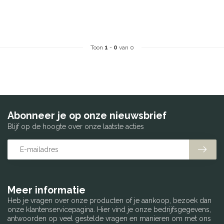
Toon
1
-
0
van 0
Abonneer je op onze nieuwsbrief
Blijf op de hoogte over onze laatste acties
Meer informatie
Heb je vragen over onze producten of je aankoop, bezoek dan
onze klantenservicepagina. Hier vind je onze bedrijfsgegevens,
antwoorden op veel gestelde vragen en manieren om met ons