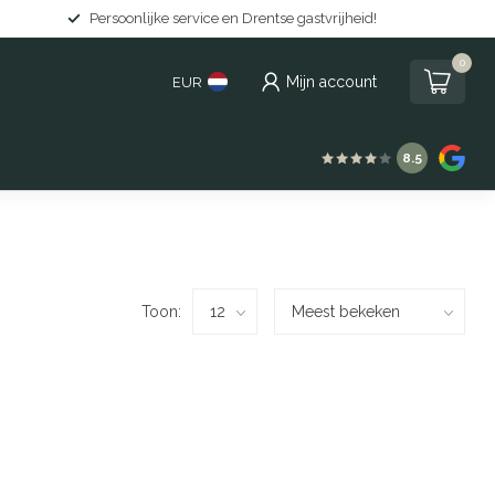
Persoonlijke service en Drentse gastvrijheid!
0
Mijn account
EUR
8.5
Toon: