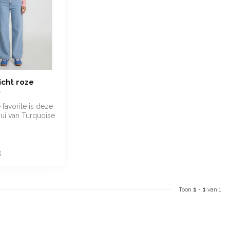
licht roze
 favorite is deze
rui van Turquoise
 een vleug...
k
Toon
1
-
1
van 1