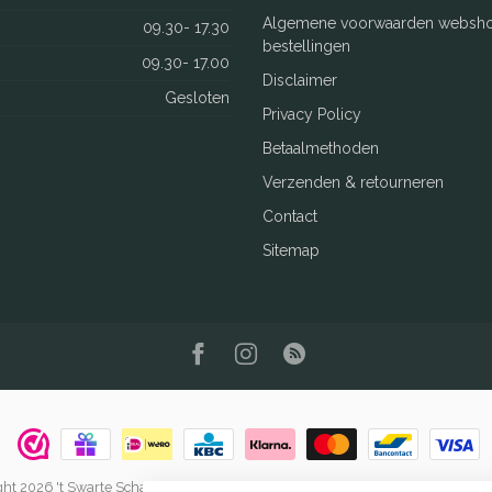
Algemene voorwaarden websh
09.30- 17.30
bestellingen
09.30- 17.00
Disclaimer
Gesloten
Privacy Policy
Betaalmethoden
Verzenden & retourneren
Contact
Sitemap
ht 2026 't Swarte Schaep
- Powered by
Lightspeed
-
Lightspeed design
by
Dyv