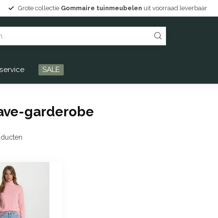
Grote collectie
Gommaire tuinmeubelen
uit voorraad leverbaar
service
SALE
ave-garderobe
ducten