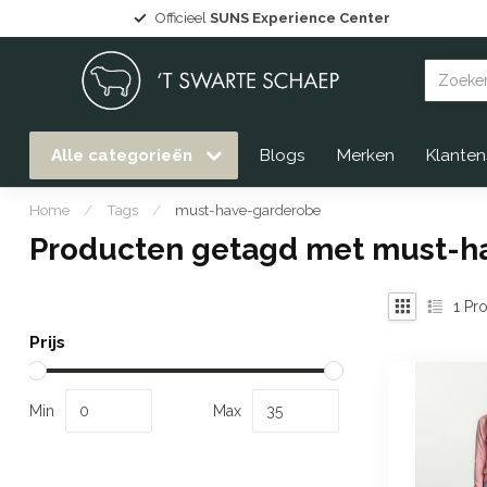
Officieel
SUNS Experience Center
Alle categorieën
Blogs
Merken
Klanten
Home
/
Tags
/
must-have-garderobe
Producten getagd met must-h
1
Pro
Prijs
Min
Max