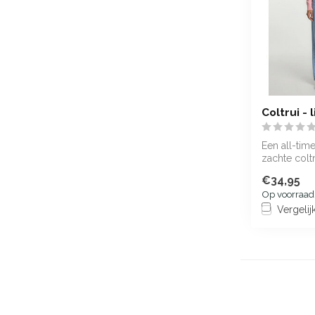
Coltrui - 
Een all-time
zachte colt
by Daan met
€34,95
Op voorraad
Vergelij