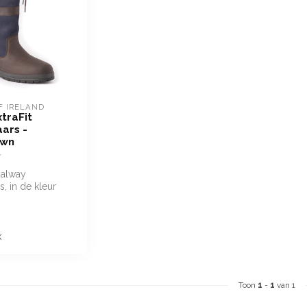
F IRELAND
traFit
ars -
own
Galway
, in de kleur
: de perfecte
e...
k
Toon
1
-
1
van 1