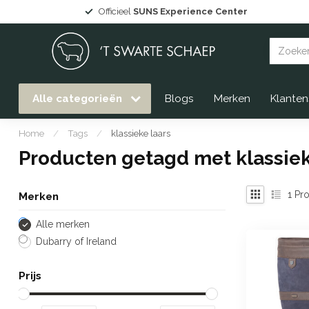
Officieel
SUNS Experience Center
Alle categorieën
Blogs
Merken
Klanten
Home
/
Tags
/
klassieke laars
Producten getagd met klassiek
1
Pro
Merken
Alle merken
Dubarry of Ireland
Prijs