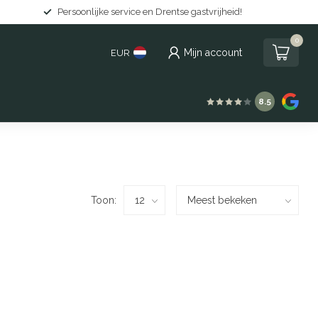
Persoonlijke service en Drentse gastvrijheid!
0
Mijn account
EUR
8.5
Toon: