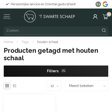
Persoonlijke service en Drentse gastvrijheid!
Gratis lev
8.5
0
MENU
Home
/
Tags
/
houten schaal
Producten getagd met houten
schaal
Filters