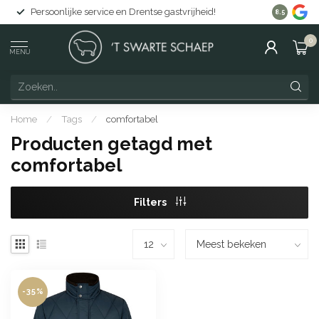
Persoonlijke service en Drentse gastvrijheid!
Gratis lev
8.5
0
MENU
Home
/
Tags
/
comfortabel
Producten getagd met
comfortabel
Filters
-35%