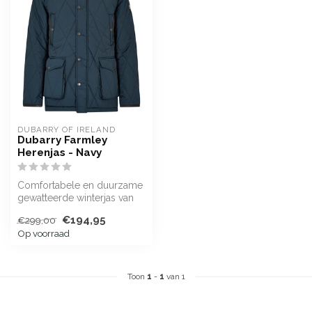
DUBARRY OF IRELAND
Dubarry Farmley
Herenjas - Navy
Comfortabele en duurzame
gewatteerde winterjas van
100% gerecycled polyester
€194,95
€299,00
voo...
Op voorraad
Toon
1
-
1
van 1