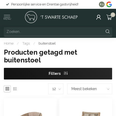
Persoonlijke service en Drentse gastvrijheid!
Gratis lev
8.5
0
MENU
Home
/
Tags
/
buitenstoel
Producten getagd met
buitenstoel
Filters